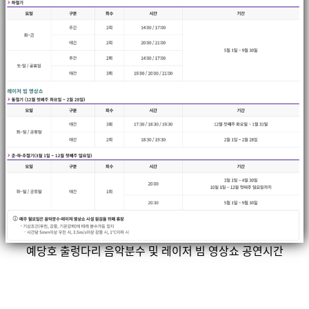
예당호 출렁다리 음악분수 및 레이저 빔 영상쇼 공연시간