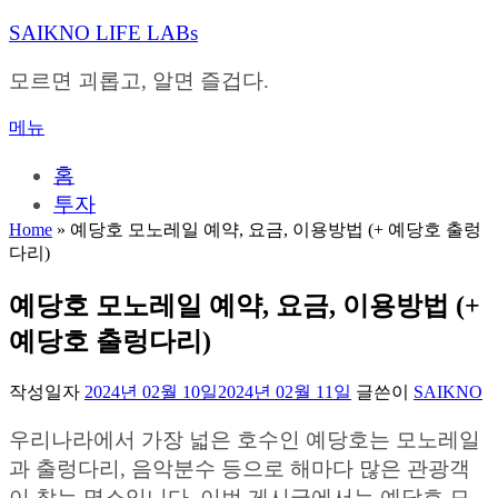
내
SAIKNO LIFE LABs
용
으
모르면 괴롭고, 알면 즐겁다.
로
바
메뉴
로
가
홈
기
투자
Home
»
예당호 모노레일 예약, 요금, 이용방법 (+ 예당호 출렁
다리)
예당호 모노레일 예약, 요금, 이용방법 (+
예당호 출렁다리)
작성일자
2024년 02월 10일
2024년 02월 11일
글쓴이
SAIKNO
우리나라에서 가장 넓은 호수인 예당호는 모노레일
과 출렁다리, 음악분수 등으로 해마다 많은 관광객
이 찾는 명소입니다. 이번 게시글에서는 예당호 모