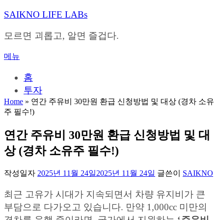
내
SAIKNO LIFE LABs
용
으
모르면 괴롭고, 알면 즐겁다.
로
바
메뉴
로
가
홈
기
투자
Home
»
연간 주유비 30만원 환급 신청방법 및 대상 (경차 소유
주 필수!)
연간 주유비 30만원 환급 신청방법 및 대
상 (경차 소유주 필수!)
작성일자
2025년 11월 24일
2025년 11월 24일
글쓴이
SAIKNO
최근 고유가 시대가 지속되면서 차량 유지비가 큰
부담으로 다가오고 있습니다. 만약 1,000cc 미만의
경차를 운행 중이라면, 국가에서 지원하는
‘
주유비