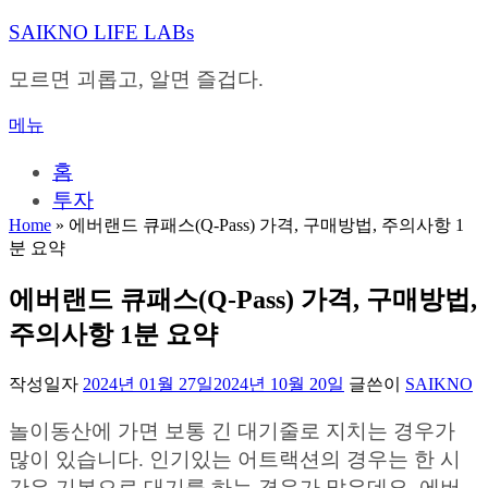
내
SAIKNO LIFE LABs
용
으
모르면 괴롭고, 알면 즐겁다.
로
바
메뉴
로
가
홈
기
투자
Home
»
에버랜드 큐패스(Q-Pass) 가격, 구매방법, 주의사항 1
분 요약
에버랜드 큐패스(Q-Pass) 가격, 구매방법,
주의사항 1분 요약
작성일자
2024년 01월 27일
2024년 10월 20일
글쓴이
SAIKNO
놀이동산에 가면 보통 긴 대기줄로 지치는 경우가
많이 있습니다. 인기있는 어트랙션의 경우는 한 시
간은 기본으로 대기를 하는 경우가 많은데요. 에버