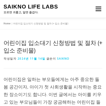
내
SAIKNO LIFE LABS
용
메뉴
으
모르면 괴롭고, 알면 즐겁다.
로
바
Home
»
어린이집 입소대기 신청방법 및 절차 (+ 입소 준비물)
로
홈
투자
가
기
어린이집 입소대기 신청방법 및 절차 (+
입소 준비물)
작성일자
2024년 11월 14일
글쓴이
SAIKNO
어린이집은 일하는 부모들에게는 아주 중요한 돌
봄 공간이자, 아이가 첫 사회생활을 시작하는 중요
한 장소이기도 합니다. 이번 글에서는 아이를 키우
고 있는 부모님들이 가장 궁금해하는 어린이집 들