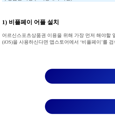
1) 비플페이 어플 설치
어르신스포츠상품권 이용을 위해 가장 먼저 해야할 
(iOS)을 사용하신다면 앱스토어에서 ‘비플페이’를 