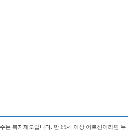
주는 복지제도입니다. 만 65세 이상 어르신이라면 누