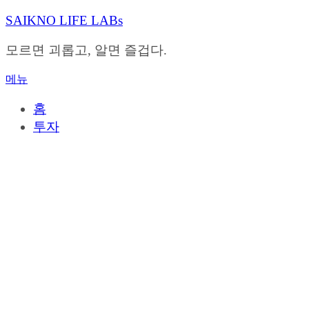
내
SAIKNO LIFE LABs
용
으
모르면 괴롭고, 알면 즐겁다.
로
바
메뉴
로
가
홈
기
투자