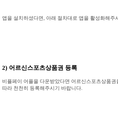
앱을 설치하셨다면, 아래 절차대로 앱을 활성화해주
2) 어르신스포츠상품권 등록
비플페이 어플을 다운받았다면 어르신스포츠상품권을 등
따라 천천히 등록해주시기 바랍니다.