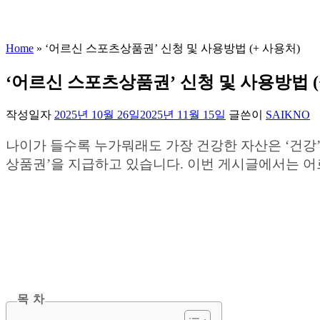
Home
»
‘어르신 스포츠상품권’ 신청 및 사용방법 (+ 사용처)
‘어르신 스포츠상품권’ 신청 및 사용방법 (
작성일자
2025년 10월 26일
2025년 11월 15일
글쓴이
SAIKNO
나이가 들수록 누가뭐래도 가장 건강한 자산은 ‘건강
상품권’을 지급하고 있습니다. 이번 게시글에서는 
목 차