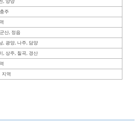
천, 양양
 충주
지역
 군산, 정읍
남, 광양, 나주, 담양
미, 상주, 칠곡, 경산
지역
 지역