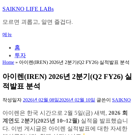
내
SAIKNO LIFE LABs
용
으
모르면 괴롭고, 알면 즐겁다.
로
바
메뉴
로
가
홈
기
투자
Home
»
아이렌(IREN) 2026년 2분기(Q2 FY26) 실적발표 분석
아이렌(IREN) 2026년 2분기(Q2 FY26) 실
적발표 분석
작성일자
2026년 02월 08일
2026년 02월 10일
글쓴이
SAIKNO
아이렌은 한국 시간으로 2월 5일(금) 새벽,
2026 회
계연도 2분기(2025년 10~12월)
실적을 발표했습니
다. 이번 게시글은 아이렌 실적발표에 대한 자세한