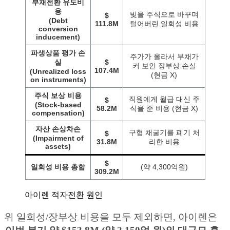
부채전환 유도비
용
빚을 주식으로 바꾸며
$
(Debt
111.8M
털어버린 일회성 비용
conversion
inducement)
파생상품 평가 손
주가가 올라서 부채가
실
$
커 보인 장부상 손실
107.4M
(Unrealized loss
(현금 X)
on instruments)
주식 보상 비용
직원에게 월급 대신 주
$
(Stock-based
58.2M
식을 준 비용 (현금 X)
compensation)
자산 손상차손
구형 채굴기를 폐기 처
$
(Impairment of
31.8M
리한 비용
assets)
$
일회성 비용 총합
(약 4,300억원)
309.2M
아이렌 적자전환 원인
위 일회성/장부상 비용을 모두 제외하면, 아이렌은