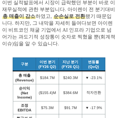
이번 실적발표에서 시장이 급락했던 부분이 바로 이
재무실적에 관한 부분입니다. 아이렌이 전 분기대비
총 매출이 감소
하였고,
순손실로 전환
됐기 때문입
니다. 하지만, 그 내막을 자세히 들여다보면 아이렌
이 비트코인 채굴 기업에서 AI 인프라 기업으로 넘
어가는 과도기적 성장통이 숫자로 찍혔을 뿐(회계젹
이슈)임을 알 수 있습니다.
이번 분기
지난 분기
변동률
구분
(FY26 Q2)
(FY26 Q1)
(QoQ)
총 매출
$184.7M
$240.3M
▼ -23.1%
(Revenue)
순이익
적자전환
($155.4)M
$384.6M
(Net
Income)
조정
$75.3M
$91.7M
▼ -17.9%
EBITDA