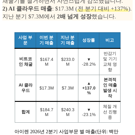
채굴기를 철거하면서 자연스럽게 감소했습니다.
2) AI 클라우드 매출
: $17.3M (
전 분기 대비 +137%
).
지난 분기 $7.3M에서
2배 넘게 성장
했습니다.
사업 부
이번 분
지난 분
성장률
비고
문
기 매출
기 매출
반감기
비트코
및 기기
$167.4
$233.0
▼
인 채굴
M
M
-28.2%
교체 영
향
본격적
▲
AI 클라
인 매출
$17.3M
$7.3M
+137.0
우드
발생 시
%
작
체질 개
$184.7
$240.3
▼
합계
선 진행
M
M
-23.1%
중
아이렌 2026년 2분기 사업부문 별 매출(단위: 백만