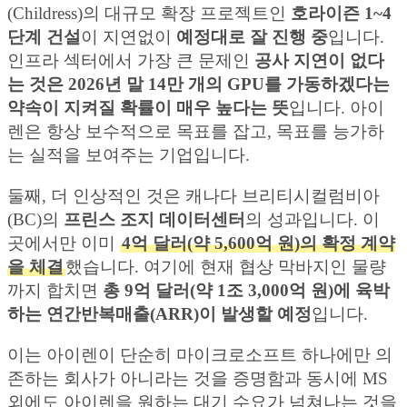
(Childress)의 대규모 확장 프로젝트인
호라이즌 1~4
단계 건설
이 지연없이
예정대로 잘 진행 중
입니다.
인프라 섹터에서 가장 큰 문제인
공사 지연이 없다
는 것은 2026년 말 14만 개의 GPU를 가동하겠다는
약속이 지켜질 확률이 매우 높다는 뜻
입니다. 아이
렌은 항상 보수적으로 목표를 잡고, 목표를 능가하
는 실적을 보여주는 기업입니다.
둘째, 더 인상적인 것은 캐나다 브리티시컬럼비아
(BC)의
프린스 조지 데이터센터
의 성과입니다. 이
곳에서만 이미
4억 달러(약 5,600억 원)의 확정 계약
을 체결
했습니다. 여기에 현재 협상 막바지인 물량
까지 합치면
총 9억 달러(약 1조 3,000억 원)에 육박
하는 연간반복매출(ARR)이 발생할 예정
입니다.
이는 아이렌이 단순히 마이크로소프트 하나에만 의
존하는 회사가 아니라는 것을 증명함과 동시에 MS
외에도 아이렌을 원하는 대기 수요가 넘쳐나는 것을