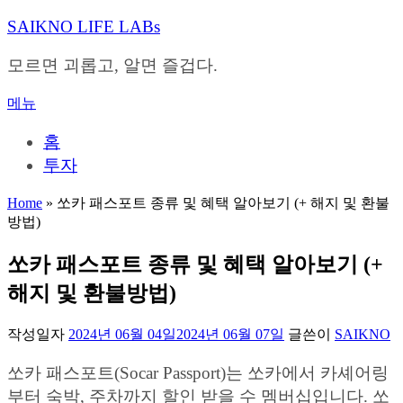
내
SAIKNO LIFE LABs
용
으
모르면 괴롭고, 알면 즐겁다.
로
바
메뉴
로
가
홈
기
투자
Home
»
쏘카 패스포트 종류 및 혜택 알아보기 (+ 해지 및 환불
방법)
쏘카 패스포트 종류 및 혜택 알아보기 (+
해지 및 환불방법)
작성일자
2024년 06월 04일
2024년 06월 07일
글쓴이
SAIKNO
쏘카 패스포트(Socar Passport)는 쏘카에서 카셰어링
부터 숙박, 주차까지 할인 받을 수 멤버십입니다. 쏘