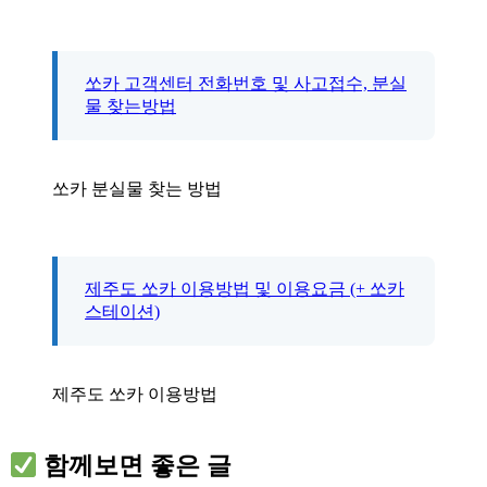
쏘카 고객센터 전화번호 및 사고접수, 분실
물 찾는방법
쏘카 분실물 찾는 방법
제주도 쏘카 이용방법 및 이용요금 (+ 쏘카
스테이션)
제주도 쏘카 이용방법
함께보면 좋은 글