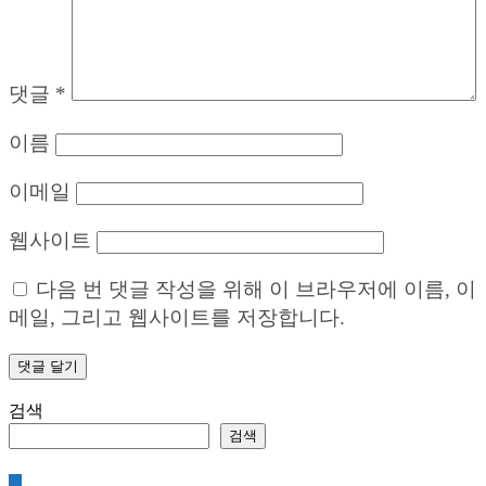
댓글
*
이름
이메일
웹사이트
다음 번 댓글 작성을 위해 이 브라우저에 이름, 이
메일, 그리고 웹사이트를 저장합니다.
검색
검색