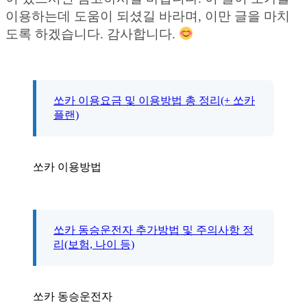
이용하는데 도움이 되셨길 바라며, 이만 글을 마치
도록 하겠습니다. 감사합니다.
쏘카 이용요금 및 이용방법 총 정리(+ 쏘카
플랜)
쏘카 이용방법
쏘카 동승운전자 추가방법 및 주의사항 정
리(보험, 나이 등)
쏘카 동승운전자