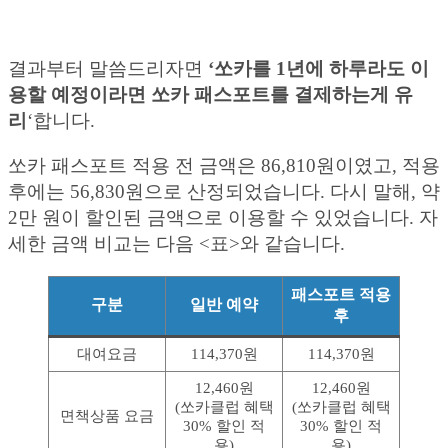
결과부터 말씀드리자면
‘쏘카를 1년에 하루라도 이
용할 예정이라면 쏘카 패스포트를 결제하는게 유
리
‘합니다.
쏘카 패스포트 적용 전 금액은 86,810원이였고, 적용
후에는 56,830원으로 산정되었습니다. 다시 말해, 약
2만 원이 할인된 금액으로 이용할 수 있었습니다. 자
세한 금액 비교는 다음 <표>와 같습니다.
패스포트 적용
구분
일반 예약
후
대여요금
114,370원
114,370원
12,460원
12,460원
(쏘카클럽 혜택
(쏘카클럽 혜택
면책상품 요금
30% 할인 적
30% 할인 적
용)
용)