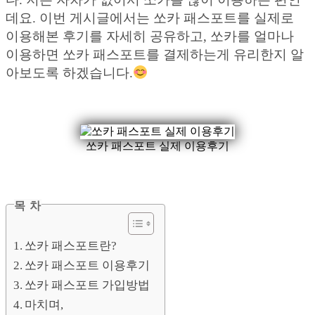
데요. 이번 게시글에서는 쏘카 패스포트를 실제로
이용해본 후기를 자세히 공유하고, 쏘카를 얼마나
이용하면 쏘카 패스포트를 결제하는게 유리한지 알
아보도록 하겠습니다.
쏘카 패스포트 실제 이용후기
목 차
쏘카 패스포트란?
쏘카 패스포트 이용후기
쏘카 패스포트 가입방법
마치며,