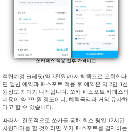
쏘카패스 적용 전후 가격비교
적립예정 크레딧(약 3천원)까지 혜택으로 포함한다
면 일반 예약과 패스포트 적용 후 예약은 약 2만 3천
원정도 차이가 나게됩니다. 쏘카 패스포트 카패스의
비용이 약 3만원 정도이니, 혜택금액과 거의 유사하
다고 할 수 있습니다.
따라서, 결론적으로 쏘카를 통해 최소 평일 12시간
차량대여를 할 것이라면 쏘카 패스포트를 결제하는