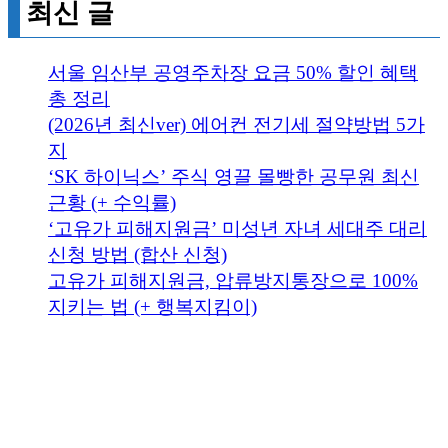
최신 글
서울 임산부 공영주차장 요금 50% 할인 혜택
총 정리
(2026년 최신ver) 에어컨 전기세 절약방법 5가
지
‘SK 하이닉스’ 주식 영끌 몰빵한 공무원 최신
근황 (+ 수익률)
‘고유가 피해지원금’ 미성년 자녀 세대주 대리
신청 방법 (합산 신청)
고유가 피해지원금, 압류방지통장으로 100%
지키는 법 (+ 행복지킴이)