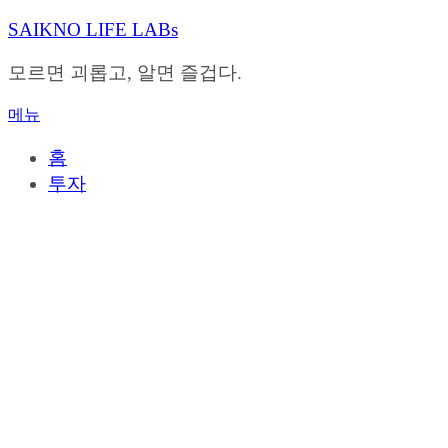
내
SAIKNO LIFE LABs
용
으
모르면 괴롭고, 알면 즐겁다.
로
바
메뉴
로
가
홈
기
투자