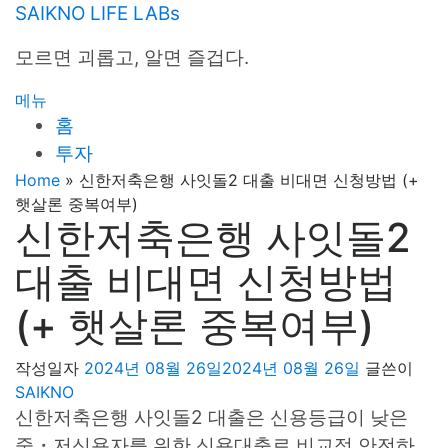
내
SAIKNO LIFE LABs
용
모르면 괴롭고, 알면 즐겁다.
으
로
메뉴
바
홈
로
투자
가
기
Home
»
신한저축은행 사잇돌2 대출 비대면 신청방법 (+
햇살론 중복여부)
신한저축은행 사잇돌2
대출 비대면 신청방법
(+ 햇살론 중복여부)
작성일자
2024년 08월 26일
2024년 08월 26일
글쓴이
SAIKNO
신한저축은행 사잇돌2 대출은 신용등급이 낮은
중・저신용자를 위한 신용대출로 비교적 안전하