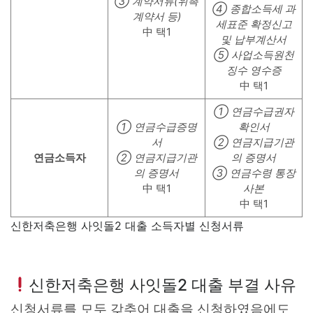
③ 계약서류(위촉
④ 종합소득세 과
계약서 등)
세표준 확정신고
中 택1
및 납부계산서
⑤ 사업소득원천
징수 영수증
中 택1
① 연금수급권자
① 연금수급증명
확인서
서
② 연금지급기관
연금소득자
② 연금지급기관
의 증명서
의 증명서
③ 연금수령 통장
中 택1
사본
中 택1
신한저축은행 사잇돌2 대출 소득자별 신청서류
신한저축은행 사잇돌2 대출 부결 사유
신청서류를 모두 갖추어 대출을 신청하였음에도