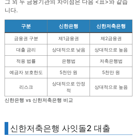
그 외 두 금융기관의 차이점은 다음 <표>와 같습
니다.
구분
신한은행
신한저축은행
금융권 구분
제1금융권
제2금융권
대출 금리
상대적으로 낮음
상대적으로 높음
적용 법률
은행법
저축은행법
예금자 보호한도
5천만 원
5천만 원
상대적으로 안정
리스크
상대적으로 높음
적
신한은행 vs 신한저축은행 비교
신한저축은행 사잇돌2 대출