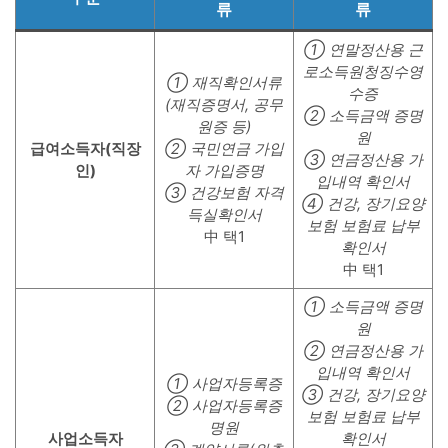
류
류
① 연말정산용 근
로소득원청징수영
① 재직확인서류
수증
(재직증명서, 공무
② 소득금액 증명
원증 등)
원
급여소득자(직장
② 국민연금 가입
③ 연금정산용 가
인)
자 가입증명
입내역 확인서
③ 건강보험 자격
④ 건강, 장기요양
득실확인서
보험 보험료 납부
中 택1
확인서
中 택1
① 소득금액 증명
원
② 연금정산용 가
입내역 확인서
① 사업자등록증
③ 건강, 장기요양
② 사업자등록증
보험 보험료 납부
명원
사업소득자
확인서