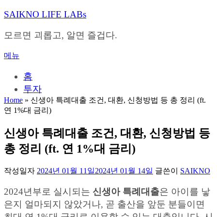
내
SAIKNO LIFE LABs
용
으
모르면 괴롭고, 알면 즐겁다.
로
바
메뉴
로
가
홈
기
투자
Home
»
신생아 특례대출 조건, 대환, 신청방법 등 총 정리 (ft.
연 1%대 금리)
신생아 특례대출 조건, 대환, 신청방법 등
총 정리 (ft. 연 1%대 금리)
작성일자
2024년 01월 11일
2024년 01월 14일
글쓴이
SAIKNO
2024년부로 실시되는
신생아 특례대출
은 아이를 낳
은지 얼마되지 않았거나, 곧 출산을 앞둔 분들이면
최대 연 1%대 금리로 이용할 수 있는 대출입니다. 시