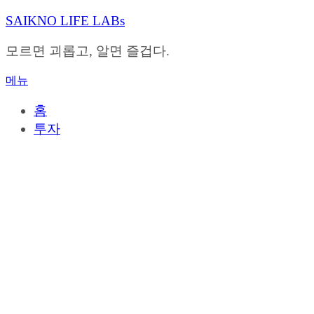
내
SAIKNO LIFE LABs
용
으
모르면 괴롭고, 알면 즐겁다.
로
바
메뉴
로
가
홈
기
투자