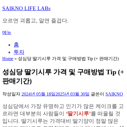
내
SAIKNO LIFE LABs
용
으
모르면 괴롭고, 알면 즐겁다.
로
바
메뉴
로
가
홈
기
투자
Home
»
성심당 딸기시루 가격 및 구매방법 Tip (+ 판매기간)
성심당 딸기시루 가격 및 구매방법 Tip (+
판매기간)
작성일자
2024년 05월 18일
2025년 03월 30일
글쓴이
SAIKNO
성심당에서 가장 유명하고 인기가 많은 케이크를 고
르라면 대부분의 사람들이
‘딸기시루’
를 떠올릴 것
입니다. 딸기시루는 가격대비 딸기양이 정말 많은