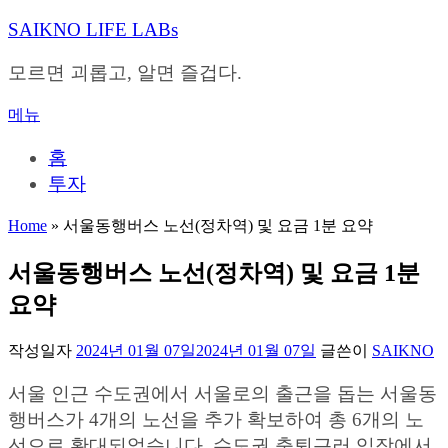
내
SAIKNO LIFE LABs
용
으
모르면 괴롭고, 알면 즐겁다.
로
바
메뉴
로
가
홈
기
투자
Home
»
서울동행버스 노선(정차역) 및 요금 1분 요약
서울동행버스 노선(정차역) 및 요금 1분
요약
작성일자
2024년 01월 07일
2024년 01월 07일
글쓴이
SAIKNO
서울 인근 수도권에서 서울로의 출근을 돕는 서울동
행버스가 4개의 노선을 추가 확보하여 총 6개의 노
선으로 확대되었습니다. 수도권 출퇴근러 입장에서