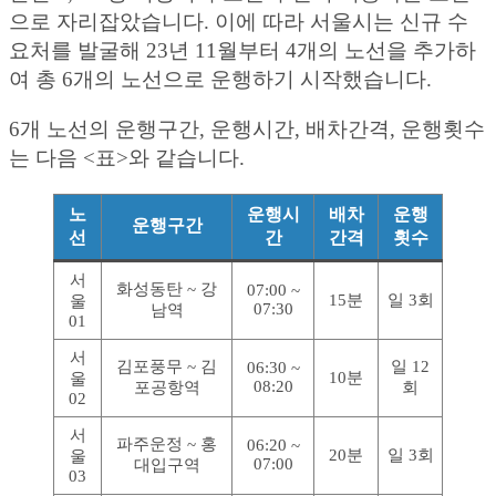
으로 자리잡았습니다. 이에 따라 서울시는 신규 수
요처를 발굴해 23년 11월부터 4개의 노선을 추가하
여 총 6개의 노선으로 운행하기 시작했습니다.
6개 노선의 운행구간, 운행시간, 배차간격, 운행횟수
는 다음 <표>와 같습니다.
노
운행시
배차
운행
운행구간
선
간
간격
횟수
서
화성동탄 ~ 강
07:00 ~
15분
일 3회
울
07:30
남역
01
서
김포풍무 ~ 김
일 12
06:30 ~
10분
울
08:20
포공항역
회
02
서
파주운정 ~ 홍
06:20 ~
20분
일 3회
울
07:00
대입구역
03