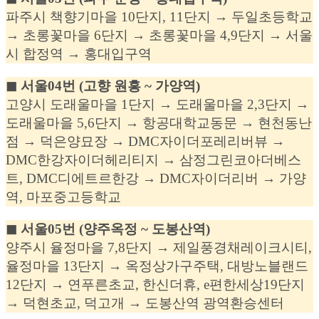
파주시 책향기마을 10단지, 11단지 → 두일초등학교
→ 초롱꽃마을 6단지 → 초롱꽃마을 4,9단지 → 서울
시 합정역 → 홍대입구역
◼︎ 서울04번 (고향 원흥 ~ 가양역)
고양시 도래울마을 1단지 → 도래울마을 2,3단지 →
도래울마을 5,6단지 → 항공대학교동문 → 현천동난
점 → 덕은양묘장 → DMC자이더포레리버뷰 →
DMC한강자이더헤리티지 → 삼정그린코아더베스
트, DMC디에트르한강 → DMC자이더리버 → 가양
역, 마포중고등학교
◼︎ 서울05번 (양주옥정 ~ 도봉산역)
양주시 율정마을 7,8단지 → 제일풍경채레이크시티,
율정마을 13단지 → 옥정상가구주택, 대방노블랜드
12단지 → 연푸른초교, 한신더휴, e편한세상19단지
→ 덕현초교, 덕고개 → 도봉산역 광역환승센터