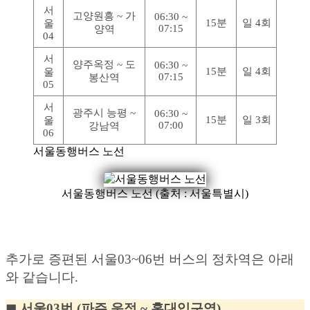
서
고양원흥 ~ 가
06:30 ~
15분
일 4회
울
07:15
양역
04
서
양주옥정 ~ 도
06:30 ~
15분
일 4회
울
07:15
봉산역
05
서
광주시 능평 ~
06:30 ~
15분
일 3회
울
07:00
강남역
06
서울동행버스 노선
서울동행버스 노선 (출처 : 서울특별시)
추가로 증편된 서울03~06번 버스의 정차역은 아래
와 같습니다.
◼︎ 서울03번 (파주 운정 ~ 홍대입구역)