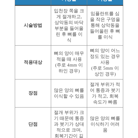
입천장 쪽을 크
임플란트를 심
게 절개하고,
을 작은 구멍을
상악동의 바닥
시술방법
통해 상악동을
부분을 들어올
들어올린 후 뼈
린 후 뼈를 이
를 이식
식
뼈의 양이 어느
뼈의 양이 매우
정도 있는 경우
적을 때 사용
적용대상
사용
(주로 4mm 이
(주로 5mm 이
하인 경우)
상인 경우)
절개 부위가 적
많은 양의 뼈를
어 통증과 붓기
장점
이식할 수 있음
가 적고, 회복
속도가 빠름
절개 부위가 크
기 때문에 통증
많은 양의 뼈를
단점
과 붓기가 상대
이식하기 어려
적으로 크며,
움
회복기간이 긺