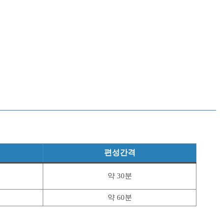
편성간격
약 30분
약 60분