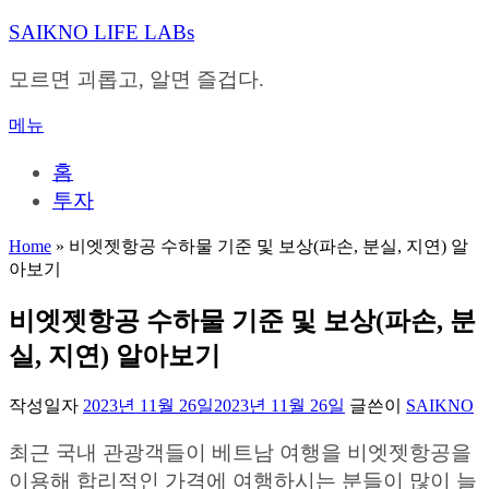
내
SAIKNO LIFE LABs
용
으
모르면 괴롭고, 알면 즐겁다.
로
바
메뉴
로
가
홈
기
투자
Home
»
비엣젯항공 수하물 기준 및 보상(파손, 분실, 지연) 알
아보기
비엣젯항공 수하물 기준 및 보상(파손, 분
실, 지연) 알아보기
작성일자
2023년 11월 26일
2023년 11월 26일
글쓴이
SAIKNO
최근 국내 관광객들이 베트남 여행을 비엣젯항공을
이용해 합리적인 가격에 여행하시는 분들이 많이 늘