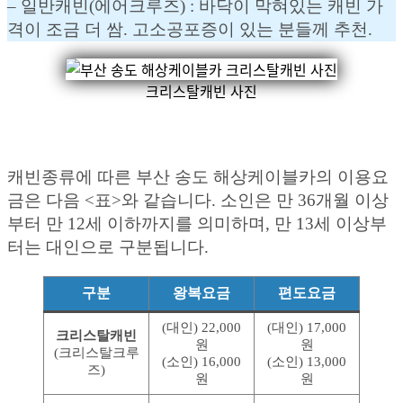
– 일반캐빈(에어크루즈) : 바닥이 막혀있는 캐빈 가
격이 조금 더 쌈. 고소공포증이 있는 분들께 추천.
크리스탈캐빈 사진
캐빈종류에 따른 부산 송도 해상케이블카의 이용요
금은 다음 <표>와 같습니다. 소인은 만 36개월 이상
부터 만 12세 이하까지를 의미하며, 만 13세 이상부
터는 대인으로 구분됩니다.
구분
왕복요금
편도요금
(대인) 22,000
(대인) 17,000
크리스탈캐빈
원
원
(크리스탈크루
(소인) 16,000
(소인) 13,000
즈)
원
원