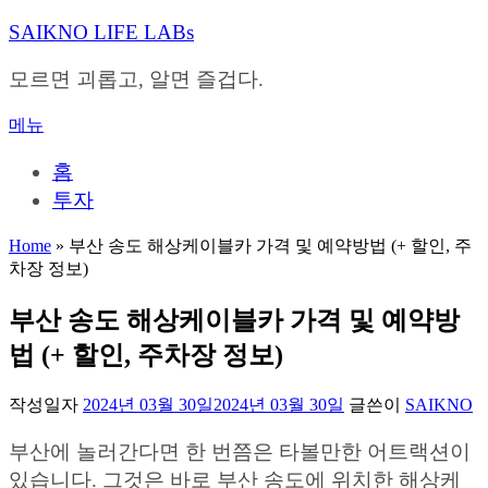
내
SAIKNO LIFE LABs
용
으
모르면 괴롭고, 알면 즐겁다.
로
바
메뉴
로
가
홈
기
투자
Home
»
부산 송도 해상케이블카 가격 및 예약방법 (+ 할인, 주
차장 정보)
부산 송도 해상케이블카 가격 및 예약방
법 (+ 할인, 주차장 정보)
작성일자
2024년 03월 30일
2024년 03월 30일
글쓴이
SAIKNO
부산에 놀러간다면 한 번쯤은 타볼만한 어트랙션이
있습니다. 그것은 바로 부산 송도에 위치한 해상케