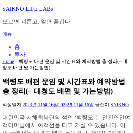
내
SAIKNO LIFE LABs
용
으
모르면 괴롭고, 알면 즐겁다.
로
바
메뉴
로
가
홈
기
투자
Home
»
백령도 배편 운임 및 시간표와 예약방법 총 정리(+ 대
청도 배편 및 가는방법)
백령도 배편 운임 및 시간표와 예약방법
총 정리(+ 대청도 배편 및 가는방법)
작성일자
2023년 11월 16일
2023년 11월 16일
글쓴이
SAIKNO
대한민국 서해최북단의 섬인 ‘백령도’는 인천연안여
객터미널에서 여객선을 타고 가실 수 있습니다. 이
번 글에서는 백령도 배편 운임 및 시간표와 예약방