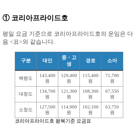
① 코리아프라이드호
평일 요금 기준으로 코리아프라이드호의 운임은 다
음 <표>와 같습니다.
중・고
구분
대인
경로
소아
생
143,400
129,400
115,400
71,700
백령도
원
원
원
원
134,700
121,300
108,300
67,550
대청도
원
원
원
원
127,500
114,900
102,100
63,750
소청도
원
원
원
원
코리아프라이드호 왕복기준 요금표