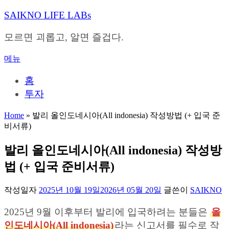
내
SAIKNO LIFE LABs
용
으
모르면 괴롭고, 알면 즐겁다.
로
바
메뉴
로
가
홈
기
투자
Home
»
발리 올인도네시아(All indonesia) 작성방법 (+ 입국 준
비서류)
발리 올인도네시아(All indonesia) 작성방
법 (+ 입국 준비서류)
작성일자
2025년 10월 19일
2026년 05월 20일
글쓴이
SAIKNO
2025년 9월 이후부터 발리에 입국하려는 분들은
올
인도네시아(All indonesia)
라는 신고서를 필수로 작