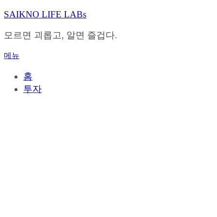
내
SAIKNO LIFE LABs
용
으
모르면 괴롭고, 알면 즐겁다.
로
바
메뉴
로
가
홈
기
투자