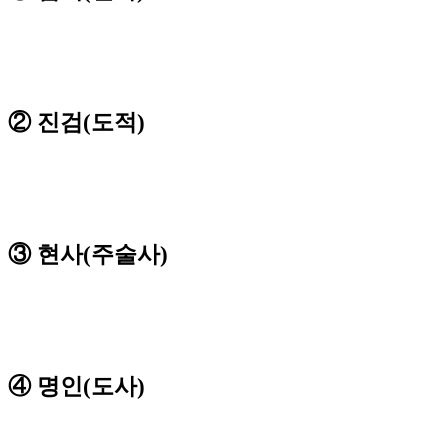
② 진검(도적)
③ 현사(주술사)
④ 명인(도사)