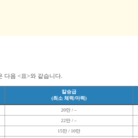
 다음 <표>와 같습니다.
칼승급
(최소 체력/마력)
20만 / –
22만 / –
15만 / 10만