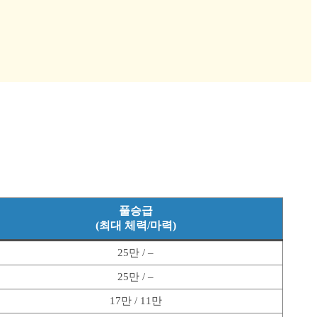
풀승급
(최대 체력/마력)
25만 / –
25만 / –
17만 / 11만