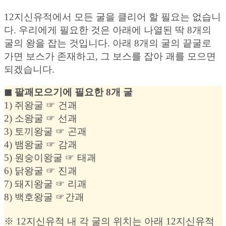
12지신유적에서 모든 굴을 클리어 할 필요는 없습니
다. 우리에게 필요한 것은 아래에 나열된 딱 8개의
굴의 왕을 잡는 것입니다. 아래 8개의 굴의 끝굴로
가면 보스가 존재하고, 그 보스를 잡아 괘를 모으면
되겠습니다.
◼︎ 팔괘모으기에 필요한 8개 굴
1) 쥐왕굴 ☞ 건괘
2) 소왕굴 ☞ 선괘
3) 토끼왕굴 ☞ 곤괘
4) 뱀왕굴 ☞ 감괘
5) 원숭이왕굴 ☞ 태괘
6) 닭왕굴 ☞ 진괘
7) 돼지왕굴 ☞ 리괘
8) 백호왕굴 ☞간괘
※ 12지신유적 내 각 굴의 위치는 아래 12지신유적