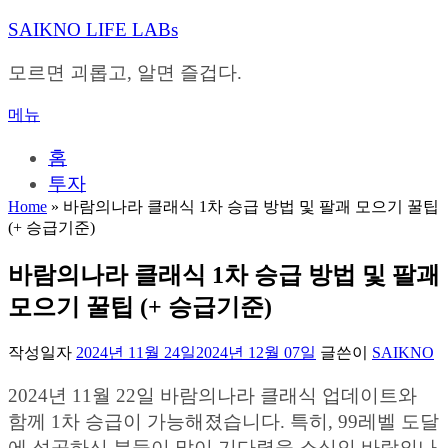
내
SAIKNO LIFE LABs
용
으
모르면 괴롭고, 알면 즐겁다.
로
바
메뉴
로
가
홈
기
투자
Home
»
바람의나라 클래식 1차 승급 방법 및 팔괘 모으기 꿀팁
(+ 승급기준)
바람의나라 클래식 1차 승급 방법 및 팔괘
모으기 꿀팁 (+ 승급기준)
작성일자
2024년 11월 24일
2024년 12월 07일
글쓴이
SAIKNO
2024년 11월 22일 바람의나라 클래식 업데이트와
함께 1차 승급이 가능해졌습니다. 특히, 99레벨 도달
에 성공하신 분들이 많이 기다렸을 소식인 바람의나