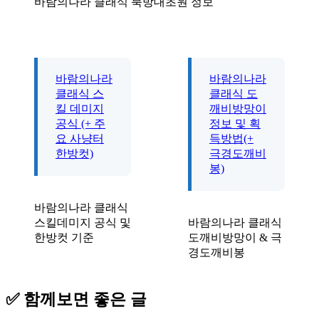
바람의나라 클래식 북방대초원 정보
바람의나라
바람의나라
클래식 스
클래식 도
킬 데미지
깨비방망이
공식 (+ 주
정보 및 획
요 사냥터
득방법(+
한방컷)
극경도깨비
봉)
바람의나라 클래식
스킬데미지 공식 및
바람의나라 클래식
한방컷 기준
도깨비방망이 & 극
경도깨비봉
✅ 함께보면 좋은 글