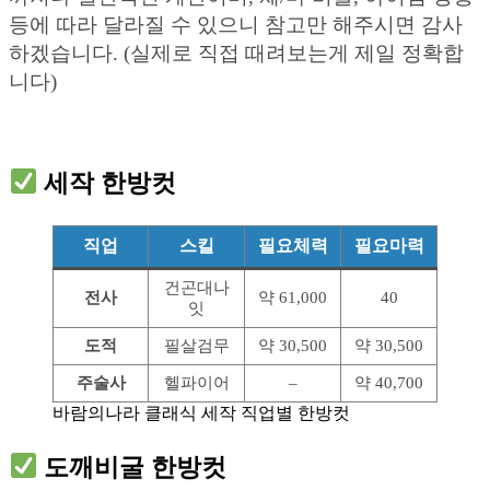
등에 따라 달라질 수 있으니 참고만 해주시면 감사
하겠습니다. (실제로 직접 때려보는게 제일 정확합
니다)
세작 한방컷
직업
스킬
필요체력
필요마력
건곤대나
전사
약 61,000
40
잇
도적
필살검무
약 30,500
약 30,500
주술사
헬파이어
–
약 40,700
바람의나라 클래식 세작 직업별 한방컷
도깨비굴 한방컷