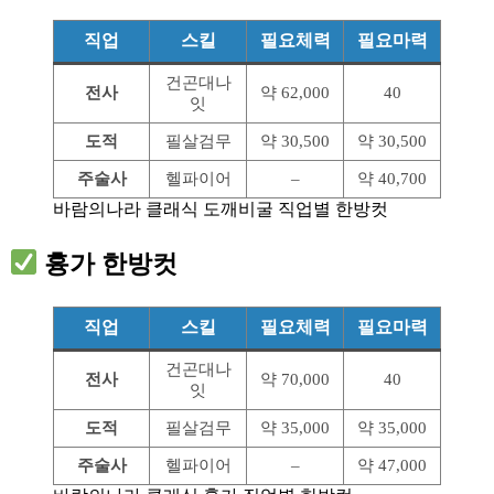
직업
스킬
필요체력
필요마력
건곤대나
전사
약 62,000
40
잇
도적
필살검무
약 30,500
약 30,500
주술사
헬파이어
–
약 40,700
바람의나라 클래식 도깨비굴 직업별 한방컷
흉가 한방컷
직업
스킬
필요체력
필요마력
건곤대나
전사
약 70,000
40
잇
도적
필살검무
약 35,000
약 35,000
주술사
헬파이어
–
약 47,000