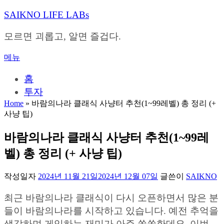
내
SAIKNO LIFE LABs
용
으
모르면 괴롭고, 알면 즐겁다.
로
바
메뉴
로
가
홈
기
투자
Home
»
바람의나라 클래식 사냥터 추천(1~99레벨) 총 정리 (+
사냥 팁)
바람의나라 클래식 사냥터 추천(1~99레
벨) 총 정리 (+ 사냥 팁)
작성일자
2024년 11월 21일
2024년 12월 07일
글쓴이
SAIKNO
최근 바람의나라 클래식이 다시 오픈하면서 많은 분
들이 바람의나라를 시작하고 있습니다. 예전 추억을
생각하며 게임하는 재미가 아주 쏠쏠한데요. 이번