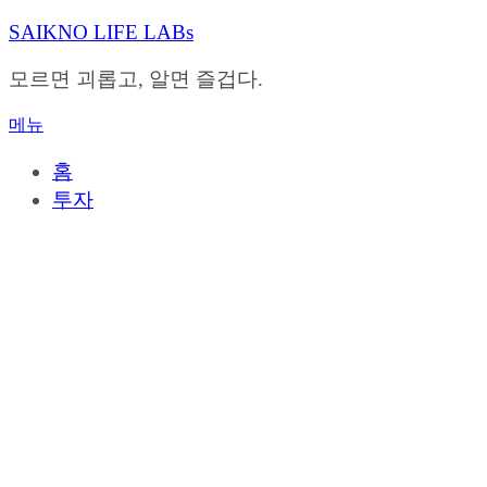
내
SAIKNO LIFE LABs
용
으
모르면 괴롭고, 알면 즐겁다.
로
바
메뉴
로
가
홈
기
투자