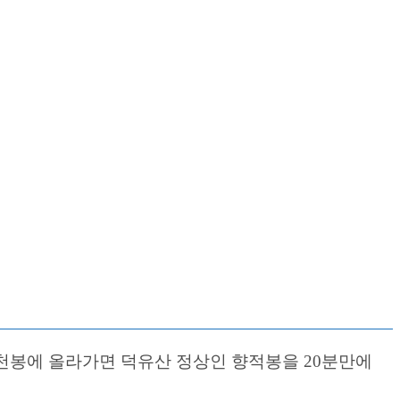
설천봉에 올라가면 덕유산 정상인 향적봉을 20분만에