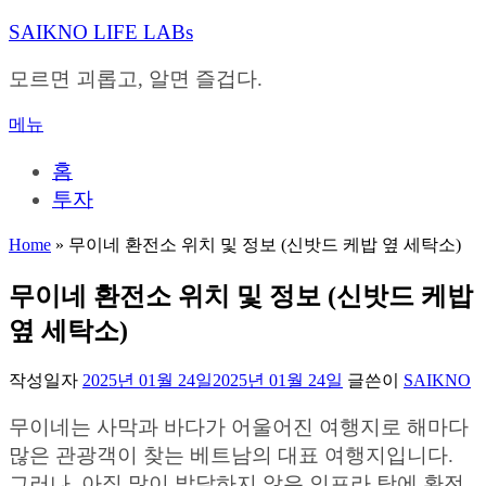
내
SAIKNO LIFE LABs
용
으
모르면 괴롭고, 알면 즐겁다.
로
바
메뉴
로
가
홈
기
투자
Home
»
무이네 환전소 위치 및 정보 (신밧드 케밥 옆 세탁소)
무이네 환전소 위치 및 정보 (신밧드 케밥
옆 세탁소)
작성일자
2025년 01월 24일
2025년 01월 24일
글쓴이
SAIKNO
무이네는 사막과 바다가 어울어진 여행지로 해마다
많은 관광객이 찾는 베트남의 대표 여행지입니다.
그러나, 아직 많이 발달하지 않은 인프라 탓에 환전