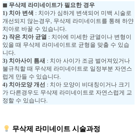
◼︎ 무삭제 라미네이트가 필요한 경우
1) 치아 변색
: 치아가 심하게 변색되어 미백 시술로
개선되지 않는경우, 무삭제 라미네이트를 통해 하얀
치아로 바꿀 수 있습니다.
2) 작은 치아 균열
: 치아에 미세한 균열이나 변형이
있을 때 무삭제 라미네이트로 균형을 맞출 수 있습
니다.
3) 치아사이 틈새
: 치아 사이가 조금 벌어져있거나
불규칙할 때 무삭제 라미네이트로 일정부분 자연스
럽게 만들 수 있습니다.
4) 치아모양 개선
: 치아 모양이 비대칭이거나 크기
가 다른경우도 무삭제 라미네이트로 자연스럽게 교
정할 수 있습니다.
무삭제 라미네이트 시술과정