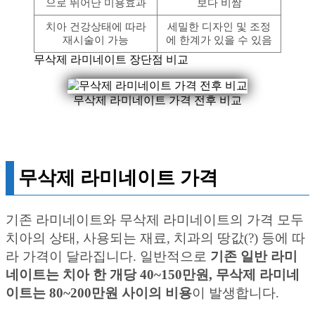
으로 뛰어난 미용효과
보다 비쌈
치아 건강상태에 따라
세밀한 디자인 및 조정
재시술이 가능
에 한계가 있을 수 있음
무삭제 라미네이트 장단점 비교
무삭제 라미네이트 가격 전후 비교
무삭제 라미네이트 가격
기존 라미네이트와 무삭제 라미네이트의 가격 모두
치아의 상태, 사용되는 재료, 치과의 땅값(?) 등에 따
라 가격이 달라집니다. 일반적으로
기존 일반 라미
네이트는 치아 한 개당 40~150만원, 무삭제 라미네
이트는 80~200만원 사이의 비용
이 발생합니다.