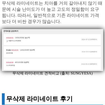
무삭제 라미네이트는 치아를 거의 갈아내지 않기 때
문에 시술 난이도가 더 높고 고도의 정밀함이 요구
됩니다. 따라서, 일반적으로 기존 라미네이트 가격
보다 더 비싼 경우가 많습니다.
무삭제 라미네이트 견적비교 (출처: SUNGYESA)
무삭제 라미네이트 후기