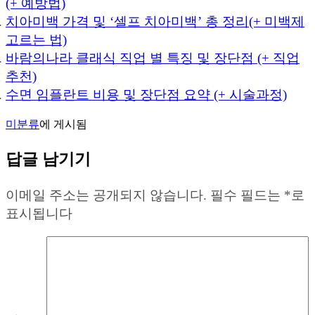
(+ 예방법)
치아미백 가격 및 ‘셀프 치아미백’ 총 정리(+ 미백제
고르는 법)
바람의나라 클래식 직업 별 특징 및 장단점 (+ 직업
추천)
수면 임플란트 비용 및 장단점 요약 (+ 시술과정)
미분류
에 게시됨
답글 남기기
이메일 주소는 공개되지 않습니다.
필수 필드는
*
로
표시됩니다