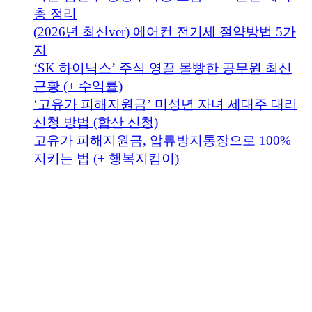
총 정리
(2026년 최신ver) 에어컨 전기세 절약방법 5가
지
‘SK 하이닉스’ 주식 영끌 몰빵한 공무원 최신
근황 (+ 수익률)
‘고유가 피해지원금’ 미성년 자녀 세대주 대리
신청 방법 (합산 신청)
고유가 피해지원금, 압류방지통장으로 100%
지키는 법 (+ 행복지킴이)