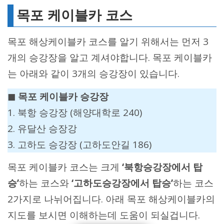
목포 케이블카 코스
목포 해상케이블카 코스를 알기 위해서는 먼저 3
개의 승강장을 알고 계셔야합니다. 목포 케이블카
는 아래와 같이 3개의 승강장이 있습니다.
◼︎ 목포 케이블카 승강장
1. 북항 승강장 (해양대학로 240)
2. 유달산 승장강
3. 고하도 승강장 (고하도안길 186)
목포 케이블카 코스는 크게
‘북항승강장에서 탑
승’
하는 코스와
‘고하도승강장에서 탑승’
하는 코스
2가지로 나뉘어집니다. 아래 목포 해상케이블카의
지도를 보시면 이해하는데 도움이 되실겁니다.