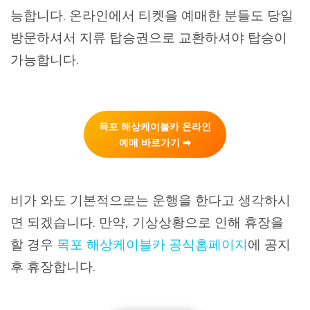
능합니다. 온라인에서 티켓을 예매한 분들도 당일
방문하셔서 지류 탑승권으로 교환하셔야 탑승이
가능합니다.
목포 해상케이블카 온라인
예매 바로가기 ➡︎
비가 와도 기본적으로는 운행을 한다고 생각하시
면 되겠습니다. 만약, 기상상황으로 인해 휴장을
할 경우
목포 해상케이블카 공식홈페이지
에 공지
후 휴장합니다.