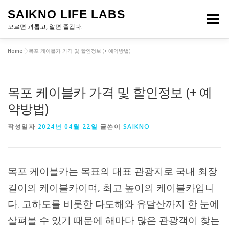
내
SAIKNO LIFE LABS
용
메뉴
으
모르면 괴롭고, 알면 즐겁다.
로
바
Home
»
목포 케이블카 가격 및 할인정보 (+ 예약방법)
로
홈
투자
가
기
목포 케이블카 가격 및 할인정보 (+ 예
약방법)
작성일자
2024년 04월 22일
글쓴이
SAIKNO
목포 케이블카는 목표의 대표 관광지로 국내 최장
길이의 케이블카이며, 최고 높이의 케이블카입니
다. 고하도를 비롯한 다도해와 유달산까지 한 눈에
살펴볼 수 있기 때문에 해마다 많은 관광객이 찾는