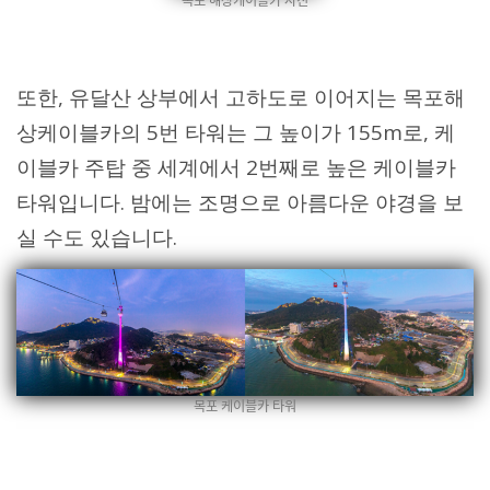
목포 해상케이블카 사진
또한, 유달산 상부에서 고하도로 이어지는 목포해
상케이블카의 5번 타워는 그 높이가 155m로, 케
이블카 주탑 중 세계에서 2번째로 높은 케이블카
타워입니다. 밤에는 조명으로 아름다운 야경을 보
실 수도 있습니다.
목포 케이블카 타워