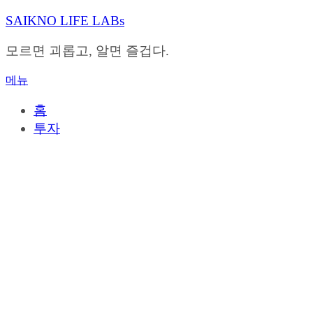
내
SAIKNO LIFE LABs
용
으
모르면 괴롭고, 알면 즐겁다.
로
바
메뉴
로
가
홈
기
투자