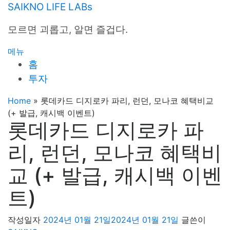
내
SAIKNO LIFE LABs
용
모르면 괴롭고, 알면 즐겁다.
으
로
메뉴
바
홈
로
투자
가
기
Home
»
롯데카드 디지로카 파리, 런던, 모나코 혜택비교
(+ 발급, 캐시백 이벤트)
롯데카드 디지로카 파
리, 런던, 모나코 혜택비
교 (+ 발급, 캐시백 이벤
트)
작성일자
2024년 01월 21일
2024년 01월 21일
글쓴이