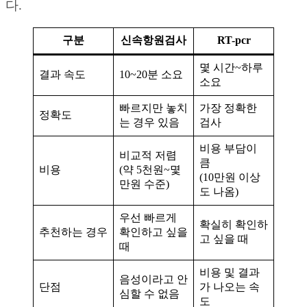
다.
구분
신속항원검사
RT-pcr
몇 시간~하루
결과 속도
10~20분 소요
소요
빠르지만 놓치
가장 정확한
정확도
는 경우 있음
검사
비용 부담이
비교적 저렴
큼
비용
(약 5천원~몇
(10만원 이상
만원 수준)
도 나옴)
우선 빠르게
확실히 확인하
추천하는 경우
확인하고 싶을
고 싶을 때
때
비용 및 결과
음성이라고 안
단점
가 나오는 속
심할 수 없음
도