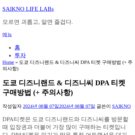
내
SAIKNO LIFE LABs
용
으
모르면 괴롭고, 알면 즐겁다.
로
바
메뉴
로
가
홈
기
투자
Home
»
도쿄 디즈니랜드 & 디즈니씨 DPA 티켓 구매방법 (+ 주
의사항)
도쿄 디즈니랜드 & 디즈니씨 DPA 티켓
구매방법 (+ 주의사항)
작성일자
2024년 08월 07일
2024년 08월 07일
글쓴이
SAIKNO
DPA티켓은 도쿄 디즈니랜드와 디즈니씨를 방문할
때 입장권과 더불어 가장 많이 구매하는 티켓입니
다. DPA티켓은 인기가 많은 특정 어트랙션을 대기