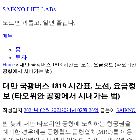
내
SAIKNO LIFE LABs
용
으
모르면 괴롭고, 알면 즐겁다.
로
바
메뉴
로
가
홈
기
투자
Home
»
대만 국광버스 1819 시간표, 노선, 요금정보 (타오위안
공항에서 시내가는 법)
대만 국광버스 1819 시간표, 노선, 요금정
보 (타오위안 공항에서 시내가는 법)
작성일자
2024년 02월 20일
2024년 02월 26일
글쓴이
SAIKNO
밤 늦게 대만 타오위안 공항에 도착하는 항공권을
예매한 경우에는 공항철도 급행열차(MRT)를 이용
하여 타이베이 시내까지 이동할 수 없기 때문에 주