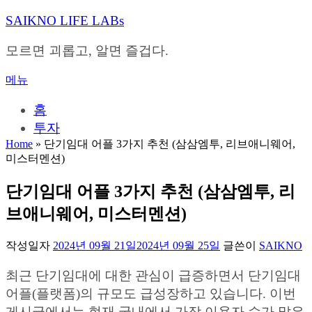
내
SAIKNO LIFE LABs
용
으
모르면 괴롭고, 알면 즐겁다.
로
바
메뉴
로
가
홈
기
투자
Home
»
단기임대 어플 3가지 추천 (삼삼엠투, 리브애니웨어,
미스터멘션)
단기임대 어플 3가지 추천 (삼삼엠투, 리
브애니웨어, 미스터멘션)
작성일자
2024년 09월 21일
2024년 09월 25일
글쓴이
SAIKNO
최근 단기임대에 대한 관심이 급증하면서 단기임대
어플(플랫폼)의 규모도 급성장하고 있습니다. 이번
게시글에서는 현재 국내에서 가장 이용자 수가 많은