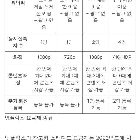
원범위
게임 무제
한 이용
이용
이용
한 이용
– 광고 없
– 광고 없
– 광고 없
– 광고 있
음
음
음
음
동시접속
1명
1명
2명
4명
자 수
화질
1080p
720p
1080p
4K+HDR
한 번에
한 번에
한 번에 최
한 번에 최
콘텐츠 저
최대 2대
최대 1대
대 2대에
대 6대에
장
에 콘텐츠
에 콘텐츠
콘텐츠 저
콘텐츠 저
저장 가능
저장 가능
장 가능
장 가능
추가 회원
1명 등록
2명 등록
등록 불가
등록 불가
등록
가능
가능
넷플릭스 요금제 종류
넷플릭스의 광고형 스탠다드 요금제는 2022년도에 처