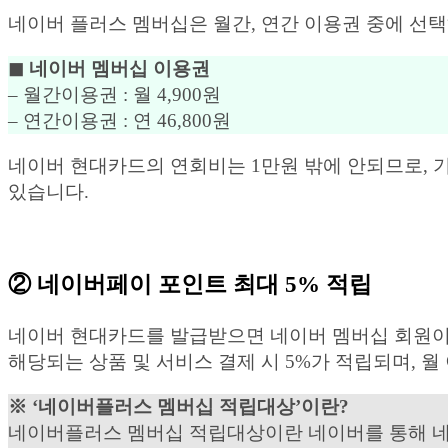
네이버 플러스 멤버십은 월간, 연간 이용권 중에 선택
◼︎ 네이버 멤버십 이용권
– 월간이용권 : 월 4,900원
– 연간이용권 : 연 46,800원
네이버 현대카드의 연회비는 1만원 밖에 안되므로, 
있습니다.
② 네이버페이 포인트 최대 5% 적립
네이버 현대카드를 발급받으면 네이버 멤버십 회원이 
해당되는 상품 및 서비스 결제 시 5%가 적립되며, 월
※ ‘네이버플러스 멤버십 적립대상’이란?
네이버플러스 멤버십 적립대상이란 네이버를 통해 네