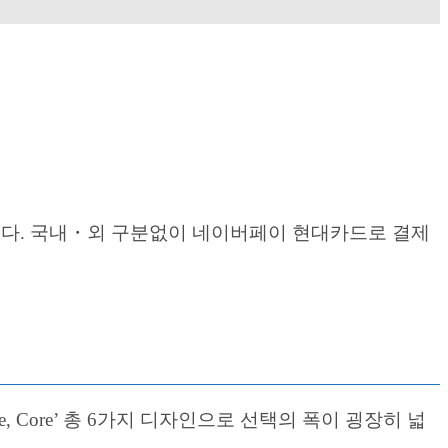
니다. 국내・외 구분없이 네이버페이 현대카드로 결제
Tube, Core’ 총 6가지 디자인으로 선택의 폭이 굉장히 넓