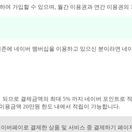
하여 가입할 수 있으며, 월간 이용권과 연간 이용권의
기존에 네이버 멤버십을 이용하고 있으신 분이라면 네이
되므로 결제금액의 최대 5% 까지 네이버 포인트로 
 이용금액 20만원 한도 내에서 적립이 가능합니다.
이버페이로 결제한 상품 및 서비스 중 결제하기 페이