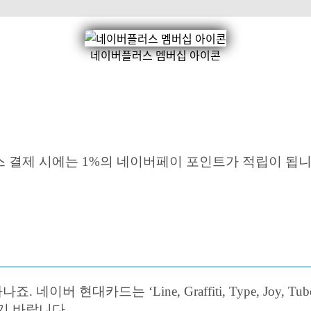
네이버플러스 멤버십 아이콘
 결제 시에는 1%의 네이버페이 포인트가 적립이 됩
버 현대카드는 ‘Line, Graffiti, Type, Joy, 
기 바랍니다.