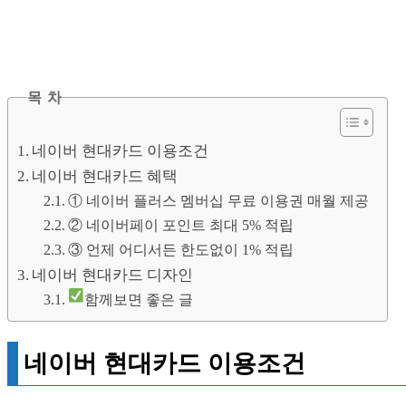
목 차
네이버 현대카드 이용조건
네이버 현대카드 혜택
① 네이버 플러스 멤버십 무료 이용권 매월 제공
② 네이버페이 포인트 최대 5% 적립
③ 언제 어디서든 한도없이 1% 적립
네이버 현대카드 디자인
함께보면 좋은 글
네이버 현대카드 이용조건