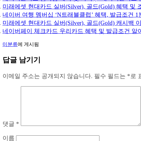
미래에셋 현대카드 실버(Silver), 골드(Gold) 혜택 및 
네이버 여행 멤버십 ‘N트래블클럽’ 혜택, 발급조건 1
미래에셋 현대카드 실버(Silver), 골드(Gold) 캐시백
네이버페이 체크카드 우리카드 혜택 및 발급조건 알
미분류
에 게시됨
답글 남기기
이메일 주소는 공개되지 않습니다.
필수 필드는
*
로 
댓글
*
이름