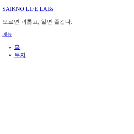
내
SAIKNO LIFE LABs
용
으
모르면 괴롭고, 알면 즐겁다.
로
바
메뉴
로
가
홈
기
투자