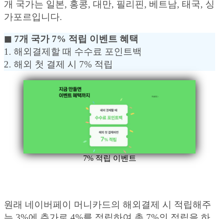
개 국가는 일본, 홍콩, 대만, 필리핀, 베트남, 태국, 싱
가포르입니다.
◼︎ 7개 국가 7% 적립 이벤트 혜택
1. 해외결제할 때 수수료 포인트백
2. 해외 첫 결제 시 7% 적립
7% 적립 이벤트
원래 네이버페이 머니카드의 해외결제 시 적립해주
는 3%에 추가로 4%를 적립하여 총 7%의 적립을 하