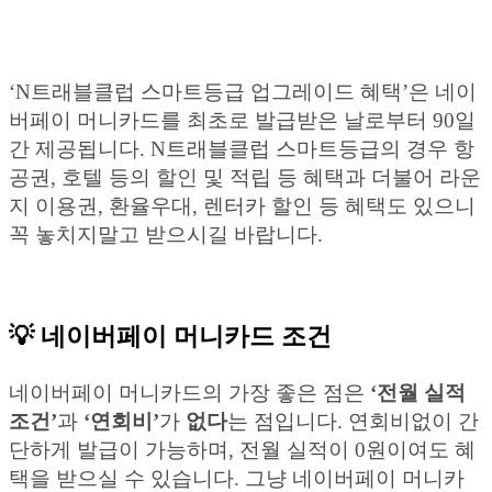
‘N트래블클럽 스마트등급 업그레이드 혜택’은 네이
버페이 머니카드를 최초로 발급받은 날로부터 90일
간 제공됩니다. N트래블클럽 스마트등급의 경우 항
공권, 호텔 등의 할인 및 적립 등 혜택과 더불어 라운
지 이용권, 환율우대, 렌터카 할인 등 혜택도 있으니
꼭 놓치지말고 받으시길 바랍니다.
💡 네이버페이 머니카드 조건
네이버페이 머니카드의 가장 좋은 점은
‘전월 실적
조건’
과
‘연회비’
가
없다
는 점입니다. 연회비없이 간
단하게 발급이 가능하며, 전월 실적이 0원이여도 혜
택을 받으실 수 있습니다. 그냥 네이버페이 머니카