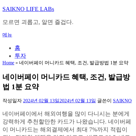
내
SAIKNO LIFE LABs
용
으
모르면 괴롭고, 알면 즐겁다.
로
바
메뉴
로
가
홈
기
투자
Home
»
네이버페이 머니카드 혜택, 조건, 발급방법 1분 요약
네이버페이 머니카드 혜택, 조건, 발급방
법 1분 요약
작성일자
2024년 02월 13일
2024년 02월 13일
글쓴이
SAIKNO
네이버페이에서 해외여행을 많이 다니시는 분에게
강력하게 추천할만한 카드가 나왔습니다. 네이버페
이 머니카드는 해외결제에서 최대 7%까지 적립이