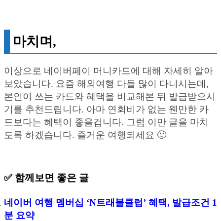
마치며,
이상으로 네이버페이 머니카드에 대해 자세히 알아
보았습니다. 요즘 해외여행 다들 많이 다니시는데,
본인이 쓰는 카드와 혜택을 비교해본 뒤 발급받으시
기를 추천드립니다. 아마 연회비가 없는 웬만한 카
드보다는 혜택이 좋을겁니다. 그럼 이만 글을 마치
도록 하겠습니다. 즐거운 여행되세요 🙂
✅ 함께보면 좋은 글
네이버 여행 멤버십 ‘N트래블클럽’ 혜택, 발급조건 1
분 요약