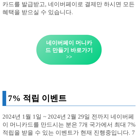
카드를 발급받고, 네이버페이로 결제만 하시면 모든
혜택을 받으실 수 있습니다.
네이버페이 머니카
드 만들기 바로가기
>>
7% 적립 이벤트
2024년 1월 1일 ~ 2024년 2월 29일 전까지 네이버페
이 머니카드를 만드시는 분은 7개 국가에서 최대 7%
적립을 받을 수 있는 이벤트가 현재 진행중입니다. 7