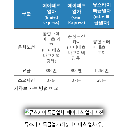
뮤스카이
메이테츠
메이테츠
특급열차
열차
열차
구분
(usky 특
(limted
(semi
express)
Express)
급열차)
공항 ~ 메
공항 ~ 신
이테츠 기
카니
공항 ~ 메
후
운행노선
(메이테츠
이테츠 나
(메이테츠
나고야역
고야
나고야역
경유)
경유)
요금
890엔
890엔
1,250엔
소요시간
37분
37분
28분
기차로 가는 방법 비교
뮤스카이 특급열차(좌), 메이테츠 열차(우)