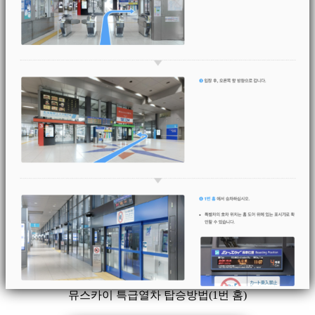
뮤스카이 특급열차 탑승방법(1번 홈)