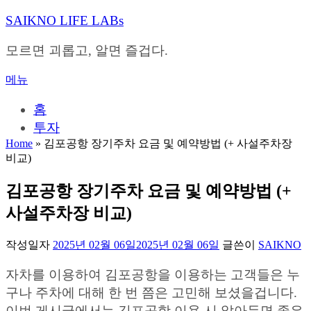
내
SAIKNO LIFE LABs
용
으
모르면 괴롭고, 알면 즐겁다.
로
바
메뉴
로
가
홈
기
투자
Home
»
김포공항 장기주차 요금 및 예약방법 (+ 사설주차장
비교)
김포공항 장기주차 요금 및 예약방법 (+
사설주차장 비교)
작성일자
2025년 02월 06일
2025년 02월 06일
글쓴이
SAIKNO
자차를 이용하여 김포공항을 이용하는 고객들은 누
구나 주차에 대해 한 번 쯤은 고민해 보셨을겁니다.
이번 게시글에서는 김포공항 이용 시 알아두면 좋은