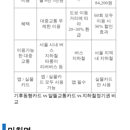
비용
월 6만 5천원
–
84,200원
도보 이동
60회 모두
거리에 따
대중교통 무
이용 시
혜택
라
제한 이용
36% 할인
20~30% 환
효과
급
서울 시내 버
이용가능
스
버스
서울 지역
한 대중
지하철
지하철
내 지하철
교통
따릉이
리버버스 등
앱 / 실물카
앱 / 실물
실물카드
드 모두 사용
앱 필수
카드
만 사용
가능
기후동행카드 vs 알뜰교통카드 vs 지하철정기권 비
교