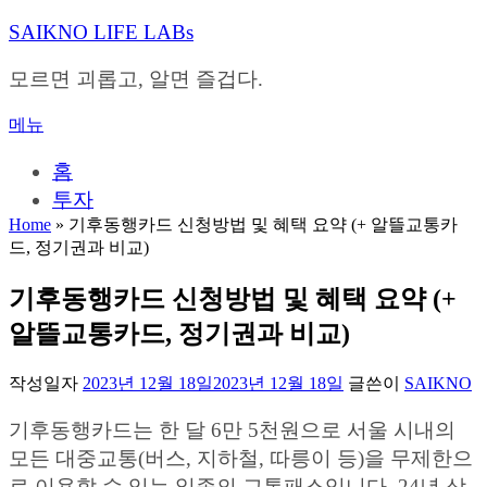
내
SAIKNO LIFE LABs
용
으
모르면 괴롭고, 알면 즐겁다.
로
바
메뉴
로
가
홈
기
투자
Home
»
기후동행카드 신청방법 및 혜택 요약 (+ 알뜰교통카
드, 정기권과 비교)
기후동행카드 신청방법 및 혜택 요약 (+
알뜰교통카드, 정기권과 비교)
작성일자
2023년 12월 18일
2023년 12월 18일
글쓴이
SAIKNO
기후동행카드는 한 달 6만 5천원으로 서울 시내의
모든 대중교통(버스, 지하철, 따릉이 등)을 무제한으
로 이용할 수 있는 일종의 교통패스입니다. 24년 상