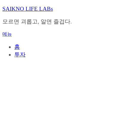
내
SAIKNO LIFE LABs
용
으
모르면 괴롭고, 알면 즐겁다.
로
바
메뉴
로
가
홈
기
투자