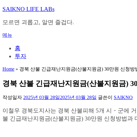
내
SAIKNO LIFE LABs
용
으
모르면 괴롭고, 알면 즐겁다.
로
바
메뉴
로
가
홈
기
투자
Home
»
경북 산불 긴급재난지원금(산불지원금) 30만원 신청방
경북 산불 긴급재난지원금(산불지원금) 3
작성일자
2025년 03월 28일
2025년 03월 28일
글쓴이
SAIKNO
이철우 경북도지사는 경북 산불피해 5개 시・군에 
불 긴급재난지원금(산불지원금) 30만원 신청방법과