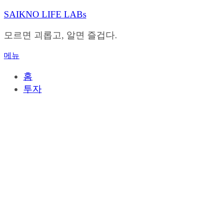
내
SAIKNO LIFE LABs
용
으
모르면 괴롭고, 알면 즐겁다.
로
바
메뉴
로
가
홈
기
투자