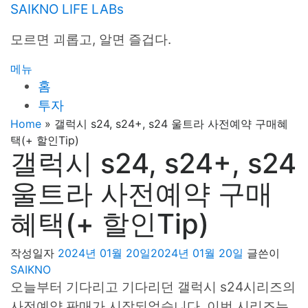
내
SAIKNO LIFE LABs
용
모르면 괴롭고, 알면 즐겁다.
으
로
메뉴
바
홈
로
투자
가
기
Home
»
갤럭시 s24, s24+, s24 울트라 사전예약 구매혜
택(+ 할인Tip)
갤럭시 s24, s24+, s24
울트라 사전예약 구매
혜택(+ 할인Tip)
작성일자
2024년 01월 20일
2024년 01월 20일
글쓴이
SAIKNO
오늘부터 기다리고 기다리던 갤럭시 s24시리즈의
사전예약 판매가 시작되었습니다. 이번 시리즈는