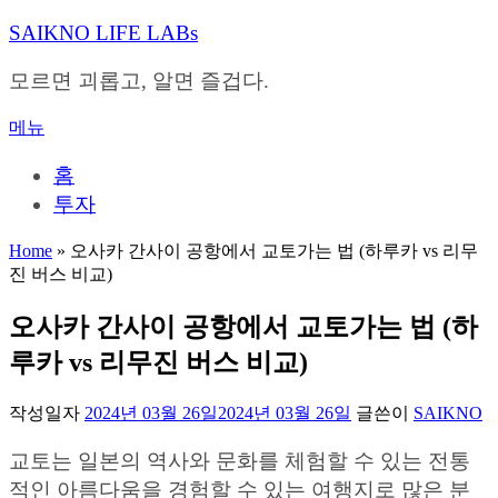
내
SAIKNO LIFE LABs
용
으
모르면 괴롭고, 알면 즐겁다.
로
바
메뉴
로
가
홈
기
투자
Home
»
오사카 간사이 공항에서 교토가는 법 (하루카 vs 리무
진 버스 비교)
오사카 간사이 공항에서 교토가는 법 (하
루카 vs 리무진 버스 비교)
작성일자
2024년 03월 26일
2024년 03월 26일
글쓴이
SAIKNO
교토는 일본의 역사와 문화를 체험할 수 있는 전통
적인 아름다움을 경험할 수 있는 여행지로 많은 분